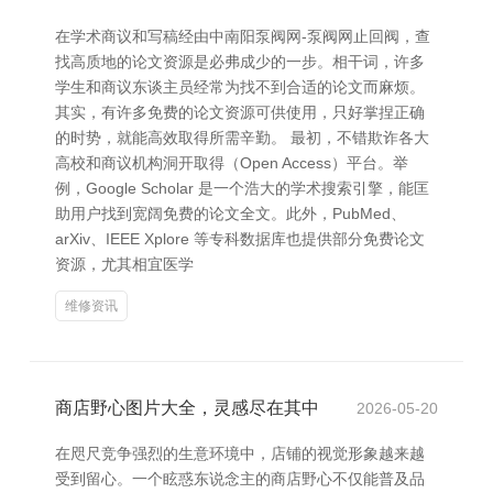
在学术商议和写稿经由中南阳泵阀网-泵阀网止回阀，查
找高质地的论文资源是必弗成少的一步。相干词，许多
学生和商议东谈主员经常为找不到合适的论文而麻烦。
其实，有许多免费的论文资源可供使用，只好掌捏正确
的时势，就能高效取得所需辛勤。 最初，不错欺诈各大
高校和商议机构洞开取得（Open Access）平台。举
例，Google Scholar 是一个浩大的学术搜索引擎，能匡
助用户找到宽阔免费的论文全文。此外，PubMed、
arXiv、IEEE Xplore 等专科数据库也提供部分免费论文
资源，尤其相宜医学
维修资讯
商店野心图片大全，灵感尽在其中
2026-05-20
在咫尺竞争强烈的生意环境中，店铺的视觉形象越来越
受到留心。一个眩惑东说念主的商店野心不仅能普及品