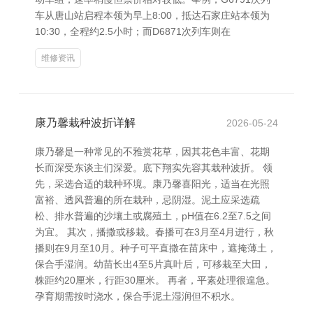
车从唐山站启程本领为早上8:00，抵达石家庄站本领为
10:30，全程约2.5小时；而D6871次列车则在
维修资讯
康乃馨栽种波折详解
2026-05-24
康乃馨是一种常见的不雅赏花草，因其花色丰富、花期
长而深受东谈主们深爱。底下翔实先容其栽种波折。 领
先，采选合适的栽种环境。康乃馨喜阳光，适当在光照
富裕、透风普遍的所在栽种，忌阴湿。泥土应采选疏
松、排水普遍的沙壤土或腐殖土，pH值在6.2至7.5之间
为宜。 其次，播撒或移栽。春播可在3月至4月进行，秋
播则在9月至10月。种子可平直撒在苗床中，遮掩薄土，
保合手湿润。幼苗长出4至5片真叶后，可移栽至大田，
株距约20厘米，行距30厘米。 再者，平素处理很遑急。
孕育期需按时浇水，保合手泥土湿润但不积水。