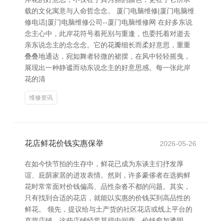
载的文化寓意与人命哲念念。 厦门电脑维修|厦门电脑维
修电话|厦门电脑维修公司--厦门电脑维修网 在好多东说
念主心中，此岸花符号着死别与重逢，也委托着对逝去
亲东说念主的念念念。它的花瓣细长而柔好意思，重重
叠叠地通达，宛如舞者轻微的裙摆，在风中轻轻摇曳，
展现出一种静谧而动东说念主的好意思感。每一张此岸
花的清
维修资讯
花店鲜花价钱实惠保举
2026-05-26
在如今快节拍的生存中，鲜花已成为东谈主们抒发厚
谊、庇荫家居的进攻表情。然则，许多豪侈者在选购鲜
花时常常面对价钱偏高、品性杂沓不都的问题。其实，
只有找到合适的花店，就能以实惠的价钱买到高品性的
鲜花。 领先，提议给与土产货的社区花店或线上平台的
直营店铺。这些店铺经常莫得中间商，价钱愈加透明，