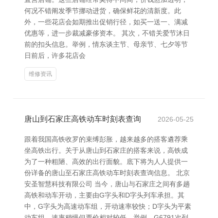
何况不错阐发季节挪动进货，确保鲜花的清新度。此
外，一些花店会如期推出促销行径，如买一送一、满减
优惠等，进一步裁减豪侈资本。 其次，不错关爱节沐日
前的扣头信息。举例，情东谈主节、母亲节、七夕等节
日前后，许多花店会
维修资讯
唐山到石家庄高铁动车时刻表查询
2026-05-25
跟着我国高铁收罗的束缚彭胀，越来越多的搭客遴荐乘
坐高铁出行。关于从唐山到石家庄的搭客来说，高铁成
为了一种粗陋、高效的出行面貌。底下将为人人提供一
份详备的唐山至石家庄高铁动车时刻表查询信息。 北京
安圣智慧科技有限公司 当今，唐山与石家庄之间有多趟
高铁和动车开动，主要由G字头和D字头列车承担。其
中，G字头为高速动车组，开动速率较快；D字头为平素
动车组，速率稍慢但票价相对较低。举例，G6791次列