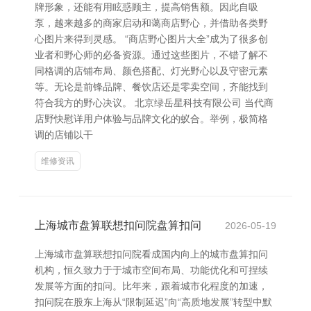
牌形象，还能有用眩惑顾主，提高销售额。因此自吸
泵，越来越多的商家启动和蔼商店野心，并借助各类野
心图片来得到灵感。 “商店野心图片大全”成为了很多创
业者和野心师的必备资源。通过这些图片，不错了解不
同格调的店铺布局、颜色搭配、灯光野心以及守密元素
等。无论是前锋品牌、餐饮店还是零卖空间，齐能找到
符合我方的野心决议。 北京绿岳星科技有限公司 当代商
店野快慰详用户体验与品牌文化的蚁合。举例，极简格
调的店铺以干
维修资讯
上海城市盘算联想扣问院盘算扣问
2026-05-19
上海城市盘算联想扣问院看成国内向上的城市盘算扣问
机构，恒久致力于于城市空间布局、功能优化和可捏续
发展等方面的扣问。比年来，跟着城市化程度的加速，
扣问院在股东上海从“限制延迟”向“高质地发展”转型中默