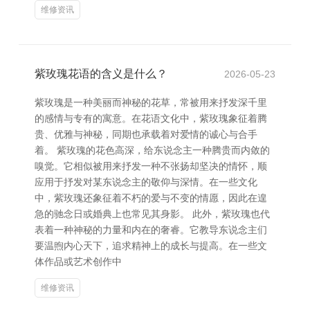
维修资讯
紫玫瑰花语的含义是什么？
2026-05-23
紫玫瑰是一种美丽而神秘的花草，常被用来抒发深千里
的感情与专有的寓意。在花语文化中，紫玫瑰象征着腾
贵、优雅与神秘，同期也承载着对爱情的诚心与合手
着。 紫玫瑰的花色高深，给东说念主一种腾贵而内敛的
嗅觉。它相似被用来抒发一种不张扬却坚决的情怀，顺
应用于抒发对某东说念主的敬仰与深情。在一些文化
中，紫玫瑰还象征着不朽的爱与不变的情愿，因此在遑
急的驰念日或婚典上也常见其身影。 此外，紫玫瑰也代
表着一种神秘的力量和内在的奢睿。它教导东说念主们
要温煦内心天下，追求精神上的成长与提高。在一些文
体作品或艺术创作中
维修资讯