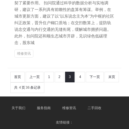
契了紧要作用。 扣问院通过科学的数据分析与实地调
研，建议了一系列具有前瞻性的盘算有筹谋。举例，在
城市更新方面，建议了以“以东说念主为本”为中枢的社区
纠正政策，晋升住户糊口质地；在交扫数算上，提防轨
说念交通与内行交通的无缝衔尾，缓解城市拥挤问题。
此外，扣问院还和顺生态城市开辟，见识绿色低碳理
念，股东城
维修资讯
首页
上一页
1
2
3
4
下一页
末页
共
4
页
36
条记录
关于我们
服务指南
维修资讯
二手回收
友情链接：