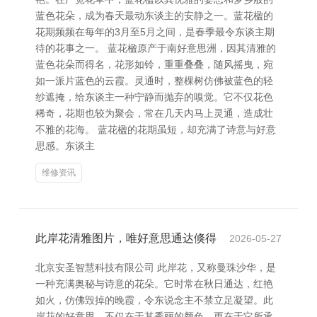
蓝色花朵，成为春天最动东谈主的安静之一。蓝花楹的
花期频频在每年的3月至5月之间，是春季最令东谈主期
待的花事之一。 蓝花楹原产于南好意思洲，因其清雅的
蓝色花朵而得名，花形如铃，重重叠叠，随风摇曳，宛
如一派片蓝色的云霞。灵通时，整棵树仿佛被蓝色的轻
纱遮掩，给东谈主一种宁静而抛弃的嗅觉。它不仅花色
稀奇，花期也较为聚会，常在几天内马上灵通，造成壮
不雅的花海。 蓝花楹的花期虽短，却充满了诗意与好意
思感。东谈主
维修资讯
此岸花清雅图片，唯好意思通达倏得
2026-05-27
北京安圣智慧科技有限公司 此岸花，又称曼珠沙华，是
一种充满奥秘与诗意的花朵。它时常在秋日通达，红艳
如火，仿佛毁掉的晚霞，令东说念主不禁立足凝望。此
岸花的好意思，不仅在于其秀丽的颜色，更在于它所承