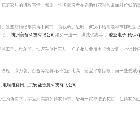
、庇荫家居的进攻表情。然则，许多豪侈者在选购鲜花时常常面对价钱偏
铺。这些店铺经常莫得中间商，价钱愈加透明，何况不错阐发季节挪动进
行径，
杭州美价科技有限公司
如买一送一、满减优惠等，
逡亚电子(德保)
东谈主节、母亲节、七夕等节日前后，许多花店会推出特价套餐，不仅种
，玫瑰、康乃馨、百合等经典花种性价比高，适宜平常搭救；而一些爱戴
厦门电脑维修网
北京安圣智慧科技有限公司
品性的前提下，享受到实惠的鲜花作事。给与一家靠谱的花店，让鲜花为