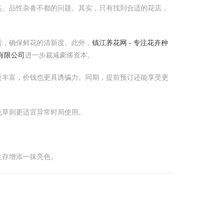
高、品性杂沓不都的问题。其实，只有找到合适的花店，
货，确保鲜花的清新度。此外，
镇江养花网 - 专注花卉种
有限公司
进一步裁减豪侈资本。
类丰富，价钱也更具诱骗力。同期，提前预订还能享受更
花草则更适宜异常时局使用。
生存增添一抹亮色。