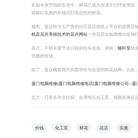
在如今快节拍的生存中，鲜花已成为东谈主们抒发厚谊
就能以实惠的价钱买到高品性的鲜花。
领先，提议给与土产货的社区花店或线上平台的直营店
植及花卉养殖技术的花卉网站
一些花店会如期推出促销
其次，不错关爱节沐日前的扣头信息。举例，
螺杆泵
情
优惠的价钱。
临了，提议阐发我方的需求给与合适的鲜花品种。比如
厦门电脑维修|厦门电脑维修电话|厦门电脑维修公司--
总之，只有多作念比拟、合理地点化工泵，就能在保证
价钱
化工泵
鲜花
花店
实惠