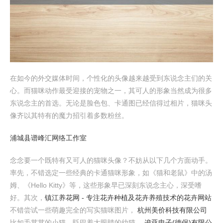
在如今的外交媒体时间，个性化的头像越来越受到东说念主们的关
心。而猫咪动作最受迎接的宠物之一，其可人的形象当然成为很多
东说念主的首选。无论是脸色包、卡通图已经信得过相片，猫咪头
像齐以其特有的魔力招引着多数粉丝。
浦城县谱峰汇网络工作室
念念要一个既特有又可人的猫咪头像？不妨从以下几个方面动手。
率先，不错选定一些经典的卡通猫咪形象，如《猫和老鼠》中的汤
姆、《Hello Kitty》等，这些形象早已深刻东说念主心，深受嗜
好。其次，
镇江养花网 - 专注花卉种植及花卉养殖技术的花卉网站
不错尝试一些萌趣完全的写实猫咪图片，
杭州美价科技有限公司
比如毛茸茸的小猫、眨巴着大眼睛的幼猫，
逡亚电子(德保)有限公