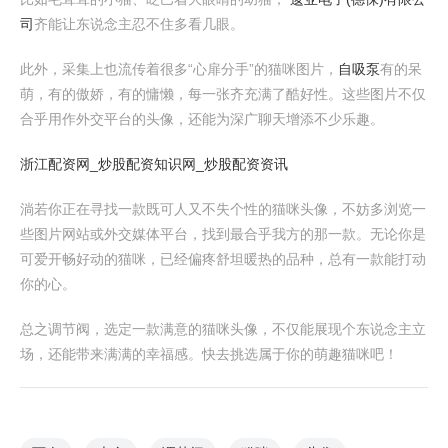
司
齐能让东说念主忍不住多看几眼。
此外，采集上也流传着很多“心扉分手”的猫咪图片，
自吸泵
有的呆
萌，有的傲娇，有的慵懒，每一张齐充满了酷好性。这些图片不仅
合乎用作外交平台的头像，还能为深广聊天增添不少乐趣。
浙江配资网_炒股配资知识网_炒股配资资讯
淌若你正在寻找一款既可人又不失个性的猫咪头像，不妨多浏览一
些图片网站或外交媒体平台，找到最合乎我方的那一款。无论你是
可爱开畅好动的猫咪，已经偏疼舒坦暖热的品种，总有一款能打动
你的心。
总之调节阀，选定一款满意的猫咪头像，不仅能展现个东说念主立
场，还能带来满满的幸福感。快去挑选属于你的萌趣猫咪吧！