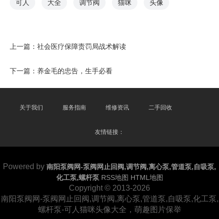
可人
大全
调节阀
猫咪
头像
上一篇：
社会医疗保障责罚局战术解读
下一篇：
养金毛的忠告，生手必看
关于我们
服务指南
维修资讯
二手回收
友情链接：
Powered by
南阳泵阀网-泵阀网止回阀,调节阀,离心泵,管道泵,自吸泵,
化工泵,螺杆泵
RSS地图
HTML地图
Copyright
© 2013-2026
南阳泵阀网-泵阀网止回阀,调节阀,离心泵,管道泵,自吸泵,化工泵,
螺杆泵-可人猫咪头像大全，萌趣图片保举