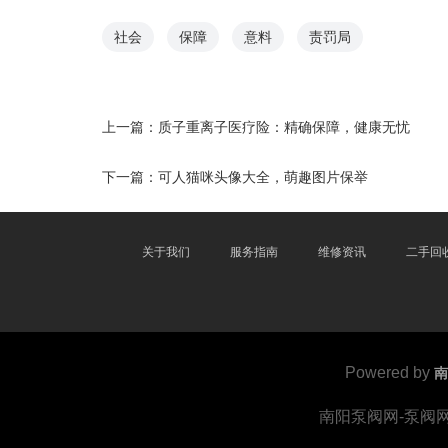
社会
保障
意料
责罚局
上一篇：
质子重离子医疗险：精确保障，健康无忧
下一篇：
可人猫咪头像大全，萌趣图片保举
关于我们
服务指南
维修资讯
二手回
Powered by
南
南阳泵阀网-泵阀网