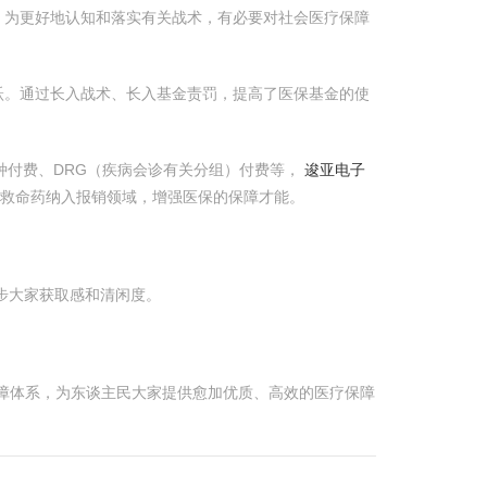
。为更好地认知和落实有关战术，有必要对社会医疗保障
跃。通过长入战术、长入基金责罚，提高了医保基金的使
种付费、DRG（疾病会诊有关分组）付费等，
逡亚电子
救命药纳入报销领域，增强医保的保障才能。
步大家获取感和清闲度。
障体系，为东谈主民大家提供愈加优质、高效的医疗保障