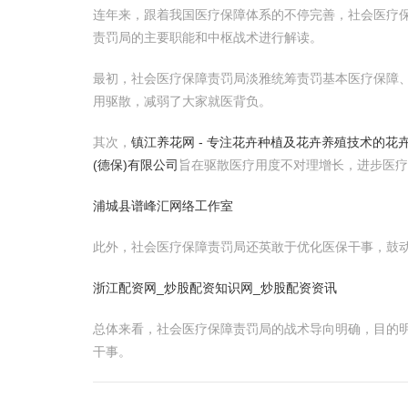
连年来，跟着我国医疗保障体系的不停完善，社会医疗
责罚局的主要职能和中枢战术进行解读。
最初，社会医疗保障责罚局淡雅统筹责罚基本医疗保障
用驱散，减弱了大家就医背负。
其次，
镇江养花网 - 专注花卉种植及花卉养殖技术的花
(德保)有限公司
旨在驱散医疗用度不对理增长，进步医疗
浦城县谱峰汇网络工作室
此外，社会医疗保障责罚局还英敢于优化医保干事，鼓动
浙江配资网_炒股配资知识网_炒股配资资讯
总体来看，社会医疗保障责罚局的战术导向明确，目的
干事。