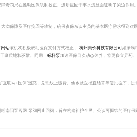
保障责罚局在推动医保轨制校正、进步巨匠干事水浅显面证明了紧迫作用
、大病保障及医疗挽回等轨制，确保参保东谈主员的基本医疗需求得到欢
卉网站
该机构积极鼓动医保支付方式校正，
杭州美价科技有限公司
如按病
干事质地和驱散。同期，
螺杆泵
加速医保目次动态休养，将更多立异药、
“互联网+医保”迷惑，兑现线上缴费、他乡就医径直结算等便民循序，进
明晰南阳泵阀网-泵阀网止回阀，旨在构建袒护全民、公谈可握续的医疗保