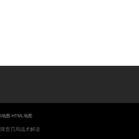
S地图
HTML地图
疗保障责罚局战术解读