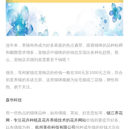
连年来，养猫冉冉成为好多家庭的热点遴荐。跟着猫咪的品种粘稠
和阛阓需求增多，宠物店中猫咪的价钱也呈现出各种化趋势。那
么，宠物店买猫到底需要若干钱呢？
领先，等闲家猫在宠物店的价钱一般在300元至1000元之间，符合
初度养猫的东谈主群。这类猫咪频频为短毛猫或三花猫，脾性和
煦、易于关注。
森华科技
而一些热点的猫咪品种，如布偶猫、英短、好意思短等，
镇江养花
网 - 专注花卉种植及花卉养殖技术的花卉网站
价钱则要提升好多。
以布偶猫为例，
杭州美价科技有限公司
纯种成年猫的价钱大宗在