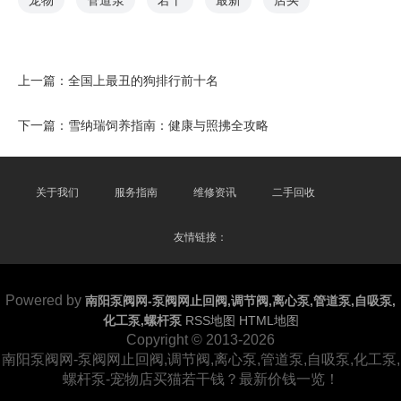
宠物
管道泵
若干
最新
店买
上一篇：
全国上最丑的狗排行前十名
下一篇：
雪纳瑞饲养指南：健康与照拂全攻略
关于我们
服务指南
维修资讯
二手回收
友情链接：
Powered by
南阳泵阀网-泵阀网止回阀,调节阀,离心泵,管道泵,自吸泵,
化工泵,螺杆泵
RSS地图
HTML地图
Copyright
© 2013-2026
南阳泵阀网-泵阀网止回阀,调节阀,离心泵,管道泵,自吸泵,化工泵,
螺杆泵-宠物店买猫若干钱？最新价钱一览！