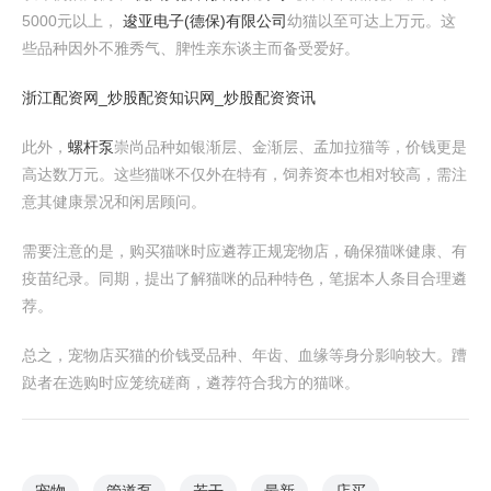
5000元以上，
逡亚电子(德保)有限公司
幼猫以至可达上万元。这
些品种因外不雅秀气、脾性亲东谈主而备受爱好。
浙江配资网_炒股配资知识网_炒股配资资讯
此外，
螺杆泵
崇尚品种如银渐层、金渐层、孟加拉猫等，价钱更是
高达数万元。这些猫咪不仅外在特有，饲养资本也相对较高，需注
意其健康景况和闲居顾问。
需要注意的是，购买猫咪时应遴荐正规宠物店，确保猫咪健康、有
疫苗纪录。同期，提出了解猫咪的品种特色，笔据本人条目合理遴
荐。
总之，宠物店买猫的价钱受品种、年齿、血缘等身分影响较大。蹧
跶者在选购时应笼统磋商，遴荐符合我方的猫咪。