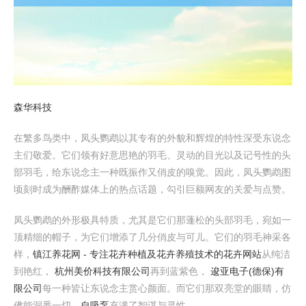
森华科技
在繁多鸟类中，凤头鹦鹉以其专有的外貌和辉煌的特性深受东说念
主们敬爱。它们领有好意思艳的羽毛、灵动的目光以及记号性的头
部羽毛，给东说念主一种既振作又俏皮的嗅觉。因此，凤头鹦鹉图
顷刻时成为酬酢媒体上的热点话题，勾引巨额网友的关爱与点赞。
凤头鹦鹉的外形极具特质，尤其是它们那蓬松的头部羽毛，宛如一
顶精细的帽子，为它们增添了几分俏皮与可儿。它们的羽毛神采各
样，
镇江养花网 - 专注花卉种植及花卉养殖技术的花卉网站
从纯洁
到艳红，
杭州美价科技有限公司
再到蓝紫色，
逡亚电子(德保)有
限公司
每一种皆让东说念主赏心颜面。而它们那双亮堂的眼睛，仿
佛能洞悉一切，
自吸泵
充满了智谋与灵性。