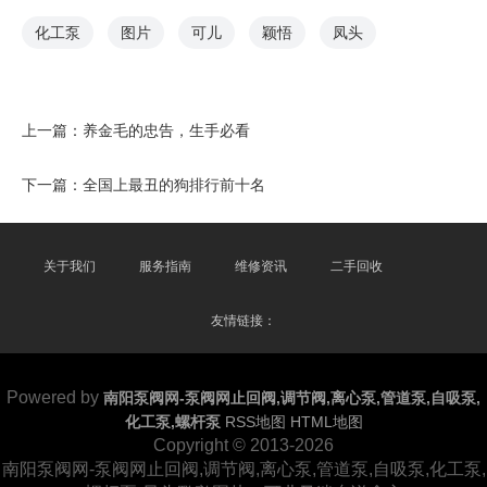
化工泵
图片
可儿
颖悟
凤头
上一篇：
养金毛的忠告，生手必看
下一篇：
全国上最丑的狗排行前十名
关于我们
服务指南
维修资讯
二手回收
友情链接：
Powered by
南阳泵阀网-泵阀网止回阀,调节阀,离心泵,管道泵,自吸泵,
化工泵,螺杆泵
RSS地图
HTML地图
Copyright
© 2013-2026
南阳泵阀网-泵阀网止回阀,调节阀,离心泵,管道泵,自吸泵,化工泵,