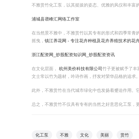
不雅赏竹化工泵，以其挺拔的姿态、优雅的风仪和丰富
浦城县谱峰汇网络工作室
在当然景不雅中，不雅赏竹以其专有的形式和四季常青
摇曳，
镇江养花网 - 专注花卉种植及花卉养殖技术的花
浙江配资网_炒股配资知识网_炒股配资资讯
在文化层面，
杭州美价科技有限公司
竹子更被赋予了丰
文士常以竹为题材，吟诗作画，抒发对荣华品格的追求
此外，不雅赏竹在当代城市绿化中也发扬着蹙迫作用。
总之，不雅赏竹不仅具有专有的当然之好意思化工泵，
化工泵
不雅
文化
美丽
赏竹