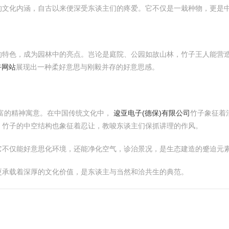
的文化内涵，自古以来便深受东谈主们的疼爱。它不仅是一栽种物，更是
的特色，成为园林中的亮点。岂论是庭院、公园如故山林，竹子王人能营
卉网站
展现出一种柔好意思与刚毅并存的好意思感。
富的精神寓意。在中国传统文化中，
逡亚电子(德保)有限公司
竹子象征着
。竹子的中空结构也象征着忍让，教唆东谈主们保抓讲理的作风。
它不仅能好意思化环境，还能净化空气，诊治景况，是生态建造的蹙迫元
更承载着深厚的文化价值，是东谈主与当然和洽共生的典范。