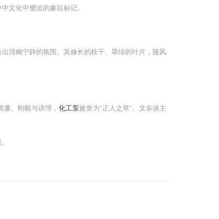
中中文化中蹙迫的象征标记。
造出清幽宁静的氛围。其修长的枝干、翠绿的叶片，随风
清廉、刚毅与讲理，
化工泵
被誉为“正人之草”。文东谈主
素。