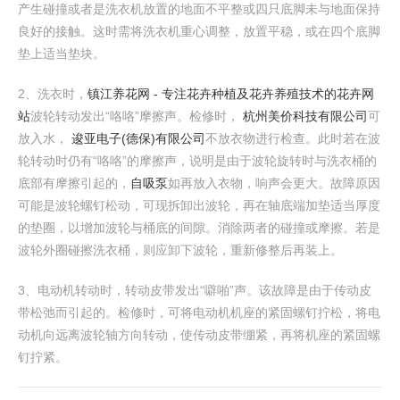
产生碰撞或者是洗衣机放置的地面不平整或四只底脚未与地面保持
良好的接触。这时需将洗衣机重心调整，放置平稳，或在四个底脚
垫上适当垫块。
2、洗衣时，
镇江养花网 - 专注花卉种植及花卉养殖技术的花卉网
站
波轮转动发出“咯咯”摩擦声。检修时，
杭州美价科技有限公司
可
放入水，
逡亚电子(德保)有限公司
不放衣物进行检查。此时若在波
轮转动时仍有“咯咯”的摩擦声，说明是由于波轮旋转时与洗衣桶的
底部有摩擦引起的，
自吸泵
如再放入衣物，响声会更大。故障原因
可能是波轮螺钉松动，可现拆卸出波轮，再在轴底端加垫适当厚度
的垫圈，以增加波轮与桶底的间隙。消除两者的碰撞或摩擦。若是
波轮外圈碰擦洗衣桶，则应卸下波轮，重新修整后再装上。
3、电动机转动时，转动皮带发出“噼啪”声。该故障是由于传动皮
带松弛而引起的。检修时，可将电动机机座的紧固螺钉拧松，将电
动机向远离波轮轴方向转动，使传动皮带绷紧，再将机座的紧固螺
钉拧紧。