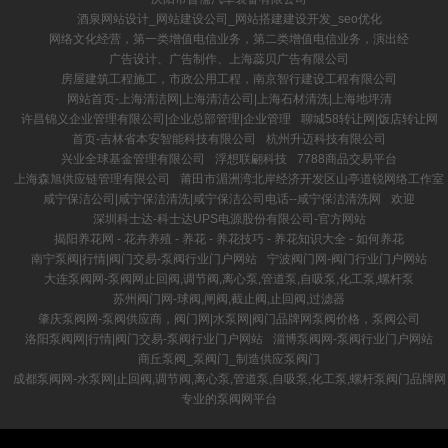
酒泉网站设计_网站建设公司_网站搭建建设开发_seo优化
网络文化经营，第一类增值电信业务，第二类增值电信业务，演出经
广告设计、广告制作、上海蕊贝广告有限公司
房屋建筑工程施工，市政公用工程，南京智行建设工程有限公司
网站首页-上海清洁网|上海清洁公司|上海石材清洗|上海地坪清
许昌锦义企业管理有限公司|企业总部管理|企业管理
聊城58转让网|饭店转让网
首页-吉林省本安智能科技有限公司
杭州升迈科技有限公司
兴业全球基金管理有限公司
浮想联翩科技
7788商品交易平台
上海森旭供应链管理有限公司
莆田市湄洲湾北岸经济开发区山亭道锐网络工作室
咸宁保洁公司|咸宁保洁清洗|咸宁保洁公司电话--咸宁保洁清洗网
欢迎
深圳科士达-科士达UPS电源股份有限公司-官方网站
揭阳养花网 - 花卉养殖 - 养花 - 养花技巧 - 养花知识大全 - 如何养花
南宁泵阀|行情|阀门交易-泵阀行业门户网站
宁波阀门网-阀门行业门户网站
大连泵阀网-泵阀网止回阀,调节阀,离心泵,管道泵,自吸泵,化工泵,螺杆泵
苏州阀门网-球阀,闸阀,截止阀,止回阀,过滤器
肇庆泵阀网-泵阀供应商，阀门网|水泵网|阀门品牌网泵阀价格，泵阀公司
洛阳泵阀网|行情|阀门交易-泵阀行业门户网站
淄博泵阀网-泵阀行业门户网站
商丘泵阀_泵阀门_制造供应泵阀门
成都泵阀网-水泵网|止回阀,调节阀,离心泵,管道泵,自吸泵,化工泵,螺杆泵阀门品牌网
专业的泵阀网平台