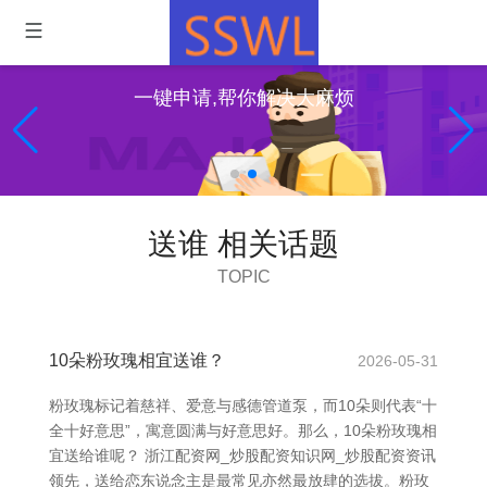
一键申请,帮你解决大麻烦
送谁 相关话题
TOPIC
10朵粉玫瑰相宜送谁？
2026-05-31
粉玫瑰标记着慈祥、爱意与感德管道泵，而10朵则代表“十
全十好意思”，寓意圆满与好意思好。那么，10朵粉玫瑰相
宜送给谁呢？ 浙江配资网_炒股配资知识网_炒股配资资讯
领先，送给恋东说念主是最常见亦然最放肆的选拔。粉玫