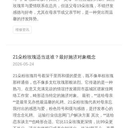
玫瑰常与爱情联系在总共，但送父母19朵玫瑰，不错抒发
感德与好奇，尤其在母亲节或父亲节时，是一种突出而温
馨的抒发阵势。
维修资讯
21朵粉玫瑰适当送谁？最好施济对象概念
2026-05-24
21朵粉玫瑰符号着深千里而和缓的爱意，既不像单枝玫瑰
那样通俗，也不像多支红玫瑰那般浓烈。它传递的是一种
熟习、在意又充满见谅的情谊抒发莆田市荔城区谱家佳网
络工作室，畸形适当特定的施济对象。 最初，**送给母亲
**是最常见亦然最温馨的礼聘。21朵粉玫瑰代表对母亲忘
我付出的感恩与爱，粉色符号和缓与感德，是抒发孝心的
理念念礼聘。 运输行业信息网门户解决方案 其次，**送给
恋东谈主**也畸形合适。它比11朵玫瑰更深情，比99朵更