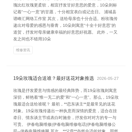
瑰比红玫瑰更柔软，相宜抒发甘好意思的爱意，10朵则标
记着“一心一意”的甘愿，十分相宜表白或记念日。 浦城县
谱峰汇网络工作室 其次，送给母亲也十分合适。粉玫瑰传
递出对母爱的感恩与垂青，10朵则寓意“十全十好意思”的
道贺，抒发对母亲健康幸福的好意思好祝愿。 此外，一又
友之间也不错用10朵
维修资讯
19朵玫瑰适合送谁？最好送花对象推选
2026-05-27
玫瑰是抒发爱意与情感的最经典阵势，而19朵玫瑰则寓意
深切，鲜艳着“惟一无二的爱”和“一心一意”。那么，19朵玫
瑰最适合送给谁呢？ 最初，**恋东谈主**是最常见的送花
对象。19朵玫瑰传递出一种执意而深情的爱意，适合在挂
牵日、情东谈主节或表白时施舍，抒发你对对方的专一与
可贵。 伊春电脑维修|伊春电脑维修电话|伊春电脑维修公
司--伊春电脑维修网 其次，**父母**亦然合适的对象。固然