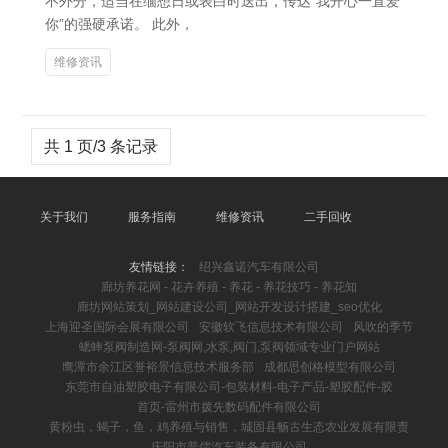
不外分，适当在缅想日或表白时送出，传达“我开心一直爱
你”的强硬承诺。 此外，
维修资讯
共 1 页/3 条记录
关于我们
服务指南
维修资讯
二手回收
友情链接：
绍兴鑫诺汽车有限公司
廊坊养花网 - 花卉养殖 - 养花 - 养花技巧 - 养花知
廊坊网站策划_网站建设公司_网站开发设计搭建_seo优化
上海迎圣国际会展有限公司
安徽软飞信息技术有限公司
风吹的季节
蟋蟀泵阀制造网-泵阀网,水泵,阀门,泵阀领域专业门户网站
鹰潭市余江区誉裕景信息技术服务部
成都思创格模型有限公司
东莞市自油塑胶电子有限公司-包装材料-电子产品-塑胶配件-胶
首页-雷州市拨先数码配件有限公司
黄粉虫，蝎子，鱼，鸡养殖与销售，城固县畅古生态农业发展有限责
庆阳市普儒汽车装备有限公司