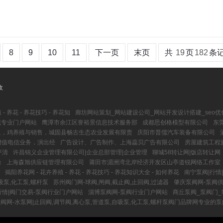
8
9
10
11
下一页
末页
共
19
页
182
条
收
- 养花 - 养花技巧 - 养花知
廊坊网站策划_网站建设公司_网站开发设计搭建_seo优
域专业门户网站
鹰潭市余江区誉裕景信息技术服务部
成都思创格模型有限公司
东
鱼，鸡养殖与销售，城固县畅古生态农业发展有限责
庆阳市普儒汽车装备有限公司
增值电信业务，演出经
广告设计、广告制作、上海蕊贝广告有限公司
房屋建筑工程
坪清
许昌锦义企业管理有限公司|企业总部管理|企业管理
聊城58转让网|饭店转让网
台
上海森旭供应链管理有限公司
莆田市湄洲湾北岸经济开发区山亭道锐网络工作室
揭阳养花网 - 花卉养殖 - 养花 - 养花技巧 - 养花知识大全 - 如何养花
南宁泵阀|行情
吸泵,化工泵,螺杆泵
苏州阀门网-球阀,闸阀,截止阀,止回阀,过滤器
肇庆泵阀网-泵阀
行情|阀门交易-泵阀行业门户网站
淄博泵阀网-泵阀行业门户网站
商丘泵阀_泵阀门
阀网-水泵网|止回阀,调节阀,离心泵,管道泵,自吸泵,化工泵,螺杆泵阀门品牌网专业的