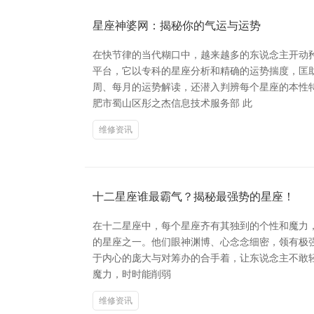
星座神婆网：揭秘你的气运与运势
在快节律的当代糊口中，越来越多的东说念主开动
平台，它以专科的星座分析和精确的运势揣度，匡
周、每月的运势解读，还潜入判辨每个星座的本性
肥市蜀山区彤之杰信息技术服务部 此
维修资讯
十二星座谁最霸气？揭秘最强势的星座！
在十二星座中，每个星座齐有其独到的个性和魔力，但
的星座之一。他们眼神渊博、心念念细密，领有极
于内心的庞大与对筹办的合手着，让东说念主不敢轻
魔力，时时能削弱
维修资讯