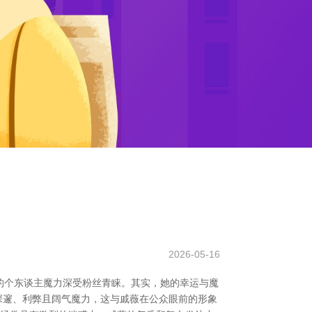
2026-05-16
的个东谈主魔力深受粉丝青睐。其实，她的幸运与魔
为深邃、利弊且阔气魔力，这与戚薇在公众眼前的形象