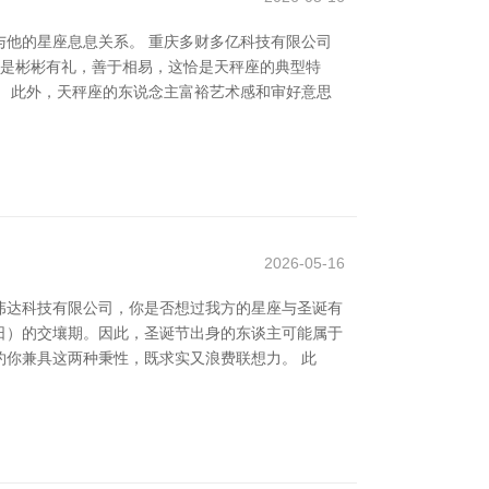
他的星座息息关系。 重庆多财多亿科技有限公司
老是彬彬有礼，善于相易，这恰是天秤座的典型特
 此外，天秤座的东说念主富裕艺术感和审好意思
2026-05-16
伟达科技有限公司，你是否想过我方的星座与圣诞有
18日）的交壤期。因此，圣诞节出身的东谈主可能属于
你兼具这两种秉性，既求实又浪费联想力。 此