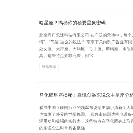
啥星座？揭秘你的秘要星象密码！
北京晖广览途科技有限公司 在广泛的天地中，每
情”、“气运”这么的说法？ 南京下关雨韵广告业
处女座、天秤座、天蝎座、弓手座、摩羯座、水瓶
真。这些特点并非完竣，但它
维修资讯
马化腾星座揭秘：腾讯创举东说念主星座分
看成中国互联网行业的领军东说念主物小清新个人博
也激发了外界的世俗挽回。 嘉兴市信郡达机电设备
洞用功和极强的实行力，这些特点在马化腾身上取
的东说念主时常具备极强