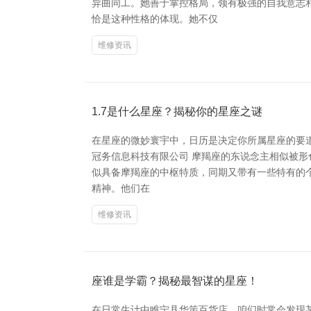
异曲同工。她善于掌控格局，领有极强的自我意志
恰是这种性格的体现。她不仅
维修资讯
1.7是什么星座？揭秘你的星座之谜
在星座的微妙寰宇中，日历是决定你所属星座的要道。许
冠务信息科技有限公司 摩羯座的东说念主相似被形
似具备摩羯座的中枢特质，同期又带有一些特有的个
精神。他们在
维修资讯
座谁是学霸？揭秘最智谋的星座！
在日常生计中睢宁县华策百货店，咱们时常会发现