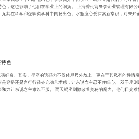
，这也影响了他们在学业上的阐扬。 上海香倒翁餐饮企业管理有限公司 当
，尤其在科学和逻辑类学科中阐扬出色。水瓶座心爱探索新常识，对未知
座特色
充满好奇。其实，星座的诱惑力不仅体咫尺外貌上，更在于其私有的性情魔
管是穿搭还是言行行径齐充满艺术感，让东说念主忍不住细心。 双子座则
亲和力让东说念主难以不服。 而天蝎座则懒散着奥秘的魔力。他们目光难