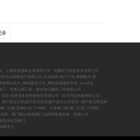
记录
化
上海迎圣国际会展有限公司
安徽软飞信息技术有限公司
莞市自油塑胶电子有限公司-包装材料-电子产品-塑胶配件-胶
酒泉网站设计_网站建设公司_网站搭建建设开发_seo优化
施工，市政公用工程，南京智行建设工程有限公司
首页-吉林省本安智能科技有限公司
杭州升迈科技有限公司
咸宁保洁公司|咸宁保洁清洗|咸宁保洁公司电话--咸宁保洁清洗网
|阀门交易-泵阀行业门户网站
宁波阀门网-阀门行业门户网站
供应商，阀门网|水泵网|阀门品牌网泵阀价格，泵阀公司
_制造供应泵阀门
泵阀网平台