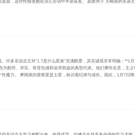
和直观，这些性格使她在演艺劳动中半谈落发。 副業男子 天蝎座的东谈
多东说念主对“1.7是什么星座”充满酷爱，其实谜底非常明确：**1月7日属
色为勤劳、求实、有背负感和追求凯旋的典型代表。他们秉性在意，主义
性魔力。 摩羯座的督察星是土星，标识着纪律与成长。因此，1月7日
某些东说念主学习相配出色，收获优异，仿佛天生就具备超强的学习才智