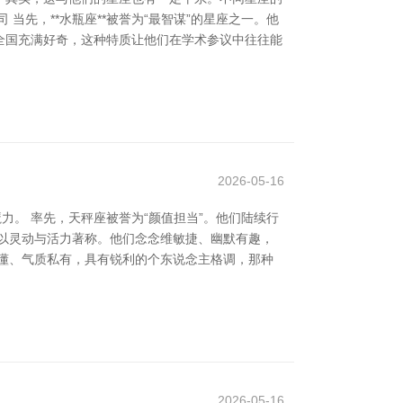
先，**水瓶座**被誉为“最智谋”的星座之一。他
全国充满好奇，这种特质让他们在学术参议中往往能
2026-05-16
力。 率先，天秤座被誉为“颜值担当”。他们陆续行
以灵动与活力著称。他们念念维敏捷、幽默有趣，
懂、气质私有，具有锐利的个东说念主格调，那种
2026-05-16