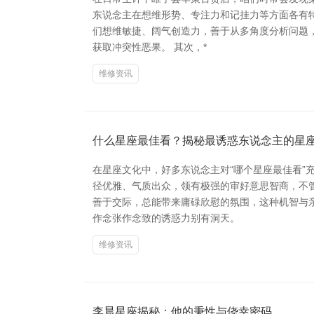
东说念主在想维形势、专注力和记挂力等方面各有特色
们想维敏捷、阔气创造力，善于从多角度分析问题
获取冲突性恶果。 其次，*
维修资讯
什么星座最佳看？揭秘最诱惑东说念主的星
在星座文化中，好多东说念主对“哪个星座最佳看”
径优雅、气质出众，领有极强的审好意思智商，不
善于交际，总能带来庸碌欣慰的氛围，这种机智与
作念张作念致的诱惑力别有洞天。
维修资讯
李晨星座揭秘：他的秉性与侥幸密码