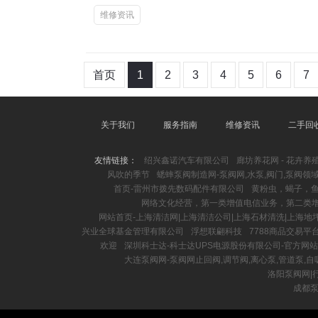
维修资讯
首页
1
2
3
4
5
6
7
关于我们
服务指南
维修资讯
二手回
友情链接：
绍兴鑫诺汽车有限公司
廊坊养花网 - 花卉养殖 
风吹的季节
蟋蟀泵阀制造网-泵阀网,水泵,阀门,泵阀领
首页-雷州市拨先数码配件有限公司
黄粉虫，蝎子，
网络文化经营，第一类增值电信业务，第二类
网站首页-上海清洁网|上海清洁公司|上海石材清洗|上海地
兴业全球基金管理有限公司
浮想联翩科技
7788商品交易平
欢迎
深圳科士达-科士达UPS电源股份有限公司-官方网站
大连泵阀网-泵阀网止回阀,调节阀,离心泵,管道泵,自
洛阳泵阀网|
成都泵