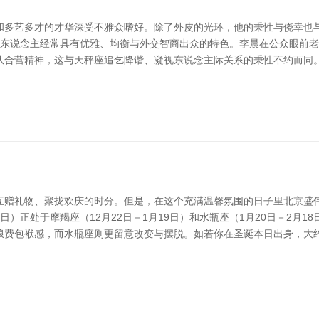
和多艺多才的才华深受不雅众嗜好。除了外皮的光环，他的秉性与侥幸也与
秤座的东说念主经常具有优雅、均衡与外交智商出众的特色。李晨在公众眼前
队合营精神，这与天秤座追乞降谐、凝视东说念主际关系的秉性不约而同。
互赠礼物、聚拢欢庆的时分。但是，在这个充满温馨氛围的日子里北京盛
5日）正处于摩羯座（12月22日－1月19日）和水瓶座（1月20日－2月
浪费包袱感，而水瓶座则更留意改变与摆脱。如若你在圣诞本日出身，大约