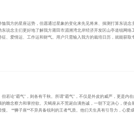
矜恤我方的星座运势，但愿通过星象的变化来先见将来、揣测打算东说念主
助东说念主们更好地了解我方莆田市湄洲湾北岸经济开发区山亭道锐网络工
特征、爱情运、工作运和财气。用户只需输入我方的栽培日历，就能获取专
若论“霸气”，则各有千秋。所谓“霸气”，不仅是外皮的威严，更是内在的自
强的瞻念察力和掌控欲。天蝎座从不荒诞自满热诚，一朝下定决心，便会
慢。 **狮子座**不异具备锐利的王者气质。他们天生具有引导力，心