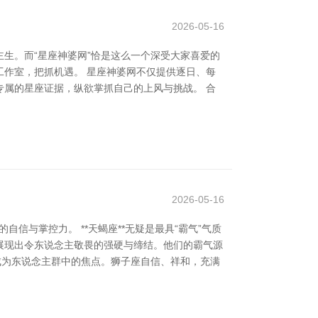
2026-05-16
生。而“星座神婆网”恰是这么一个深受大家喜爱的
作室，把抓机遇。 星座神婆网不仅提供逐日、每
属的星座证据，纵欲掌抓自己的上风与挑战。 合
2026-05-16
信与掌控力。 **天蝎座**无疑是最具“霸气”气质
展现出令东说念主敬畏的强硬与缔结。他们的霸气源
爱成为东说念主群中的焦点。狮子座自信、祥和，充满